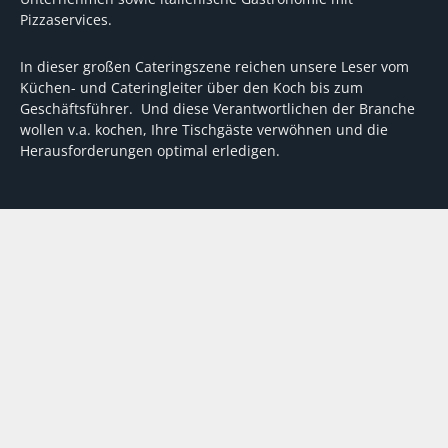
Pizzaservices.
In dieser großen Cateringszene reichen unsere Leser vom
Küchen- und Cateringleiter über den Koch bis zum
Geschäftsführer. Und diese Verantwortlichen der Branche
wollen v.a. kochen, Ihre Tischgäste verwöhnen und die
Herausforderungen optimal erledigen.
Wir unterstützen dabei mit fundierten Tipps, mit
Meinungen und Konzepten von Machern sowie mit
Experten-Hintergrundwissen, Entscheidungshilfen für
Investitionen und Tipps zum Umgang mit personellen und
finanziellen Herausforderungen
VERTRAG WIDERRUFEN
ABO
MEDIADATEN