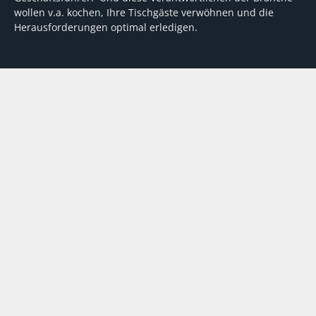
wollen v.a. kochen, Ihre Tischgäste verwöhnen und die
Herausforderungen optimal erledigen.
Wir unterstützen dabei mit fundierten Tipps, mit
Meinungen und Konzepten von Machern sowie mit
Experten-Hintergrundwissen, Entscheidungshilfen für
Investitionen und Tipps zum Umgang mit personellen und
finanziellen Herausforderungen
VERTRAG WIDERRUFEN
ABO
MEDIADATEN
©
FORUM Zeitschriften und Spezialmedien GmbH
|
FORUM Media
Group
Abo kündigen
AGB
Datenschutz
Kontakt
Impressum