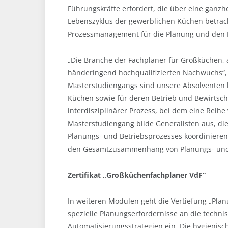
Führungskräfte erfordert, die über eine ganzh
Lebenszyklus der gewerblichen Küchen betrach
Prozessmanagement für die Planung und den B
„Die Branche der Fachplaner für Großküchen, 
händeringend hochqualifizierten Nachwuchs“, 
Masterstudiengangs sind unsere Absolventen 
Küchen sowie für deren Betrieb und Bewirtsch
interdisziplinärer Prozess, bei dem eine Reihe 
Masterstudiengang bilde Generalisten aus, die
Planungs- und Betriebsprozesses koordiniere
den Gesamtzusammenhang von Planungs- und B
Zertifikat „Großküchenfachplaner VdF“
In weiteren Modulen geht die Vertiefung „Pla
spezielle Planungserfordernisse an die techn
Automatisierungsstrategien ein. Die hygieni