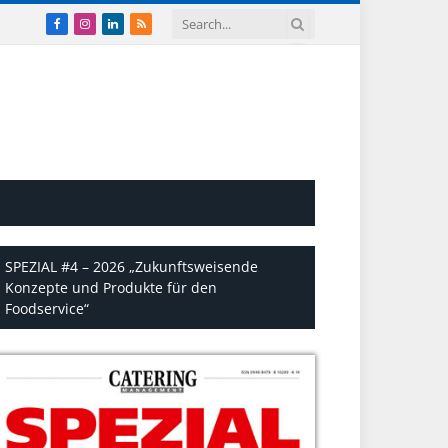
Facebook
Instagram
LinkedIn
RSS
SPEZIAL #4 – 2026 „Zukunftsweisende
Konzepte und Produkte für den
Foodservice“