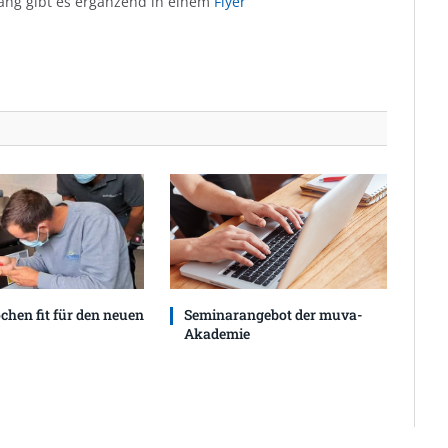
ang gibt es ergänzend in einem
Flyer
ochen fit für den neuen
Seminarangebot der muva-
Akademie