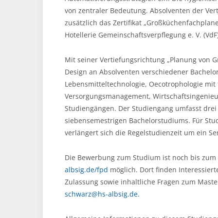
von zentraler Bedeutung. Absolventen der Ve
zusätzlich das Zertifikat „Großküchenfachpla
Hotellerie Gemeinschaftsverpflegung e. V. (VdF)
Mit seiner Vertiefungsrichtung „Planung von G
Design an Absolventen verschiedener Bachelor
Lebensmitteltechnologie, Oecotrophologie mit
Versorgungsmanagement, Wirtschaftsingenieur/
Studiengängen. Der Studiengang umfasst drei 
siebensemestrigen Bachelorstudiums. Für Stu
verlängert sich die Regelstudienzeit um ein S
Die Bewerbung zum Studium ist noch bis zum 1
albsig.de/fpd
möglich. Dort finden Interessier
Zulassung sowie inhaltliche Fragen zum Master
schwarz@hs-albsig.de.