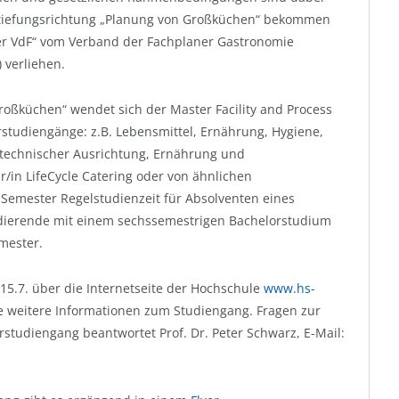
rtiefungsrichtung „Planung von Großküchen“ bekommen
ner VdF“ vom Verband der Fachplaner Gastronomie
 verliehen.
roßküchen“ wendet sich der Master Facility and Process
studiengänge: z.B. Lebensmittel, Ernährung, Hygiene,
 technischer Ausrichtung, Ernährung und
in LifeCycle Catering oder von ähnlichen
Semester Regelstudienzeit für Absolventen eines
dierende mit einem sechssemestrigen Bachelorstudium
emester.
5.7. über die Internetseite der Hochschule
www.hs-
te weitere Informationen zum Studiengang. Fragen zur
studiengang beantwortet Prof. Dr. Peter Schwarz, E-Mail: