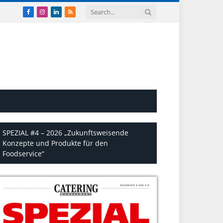
Facebook
Instagram
LinkedIn
RSS
SPEZIAL #4 – 2026 „Zukunftsweisende
Konzepte und Produkte für den
Foodservice“