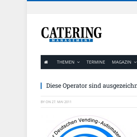
THEMEN
TERMINE
MAGAZIN
Diese Operator sind ausgezeich
BY
ON
27. MAI 2011