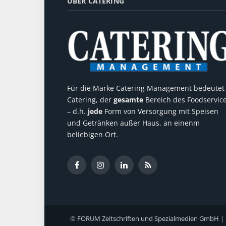
ÜBER CATERING
Für die Marke Catering Management bedeutet
Catering, der
gesamte
Bereich des Foodservic
– d.h.
jede
Form von Versorgung mit Speisen
und Getränken außer Haus, an einenm
beliebigen Ort.
Facebook
Instagram
LinkedIn
RSS
©
FORUM Zeitschriften und Spezialmedien GmbH
|