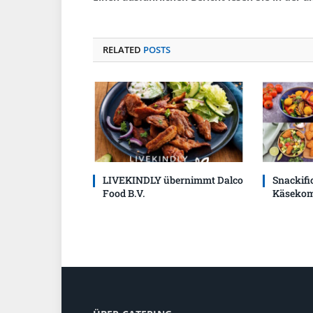
RELATED
POSTS
LIVEKINDLY übernimmt Dalco
Snackific
Food B.V.
Käsekom