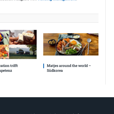
ation trifft
Matjes around the world –
petenz
Südkorea