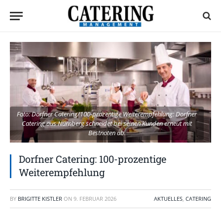
Foto: Dorfner Catering/100-prozentige Weiterempfehlung: Dorfner
Catering aus Nürnberg schneidet bei seinen Kunden erneut mit
Bestnoten ab.
Dorfner Catering: 100-prozentige
Weiterempfehlung
BY
BRIGITTE KISTLER
ON
9. FEBRUAR 2026
AKTUELLES
,
CATERING