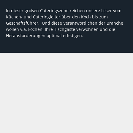
In dieser großen Cateringszene reichen unsere Leser vom
Küchen- und Cateringleiter über den Koch bis zum
Geschäftsführer. Und diese Verantwortlichen der Branche
wollen v.a. kochen, Ihre Tischgäste verwöhnen und die
Herausforderungen optimal erledigen.
Wir unterstützen dabei mit fundierten Tipps, mit
Meinungen und Konzepten von Machern sowie mit
Experten-Hintergrundwissen, Entscheidungshilfen für
Investitionen und Tipps zum Umgang mit personellen und
finanziellen Herausforderungen
VERTRAG WIDERRUFEN
ABO
MEDIADATEN
©
FORUM Zeitschriften und Spezialmedien GmbH
|
FORUM Media