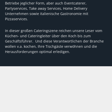
Betriebe jeglicher Form, aber auch Eventcaterer,
Partyservices, Take away Services, Home Delivery
Unternehmen sowie italienische Gastronomie mit
Pizzaservices.
In dieser großen Cateringszene reichen unsere Leser vom
Küchen- und Cateringleiter über den Koch bis zum
Geschäftsführer. Und diese Verantwortlichen der Branche
wollen v.a. kochen, Ihre Tischgäste verwöhnen und die
Herausforderungen optimal erledigen.
Wir unterstützen dabei mit fundierten Tipps, mit
Meinungen und Konzepten von Machern sowie mit
Experten-Hintergrundwissen, Entscheidungshilfen für
Investitionen und Tipps zum Umgang mit personellen und
finanziellen Herausforderungen
VERTRAG WIDERRUFEN
ABO
MEDIADATEN