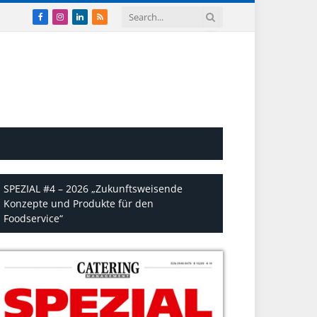
Facebook
Instagram
LinkedIn
RSS
SPEZIAL #4 – 2026 „Zukunftsweisende
Konzepte und Produkte für den
Foodservice“