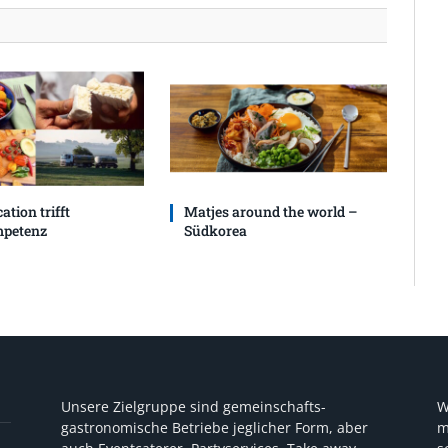
ation trifft
Matjes around the world –
petenz
Südkorea
Unsere Zielgruppe sind gemeinschafts-
W
gastronomische Betriebe jeglicher Form, aber
m