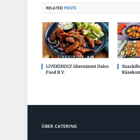
RELATED
POSTS
LIVEKINDLY übernimmt Dalco
Snackific
Food B.V.
Käsekom
ÜBER CATERING