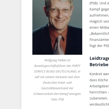
(PSB).
Und e
Kampf gegen
aufnehmen,
möglich se
einen Mitbe
„Bekanntlic
Finanzämte
fügt der PS
Leidtrag
Wolfgang Finken ist
Betriebe
Bundesgeschäftsführer des PARTY
SERVICE BUND DEUTSCHLAND, er
Konkret wer
will mit seinem Verband und dem
dass Köche 
Deutschen Hotel- und
Arbeitgeber
Gaststättenverband der
herrichten 
Schwarzarbeit den Kampf ansagen.
zubereiten. 
Foto: PSB
verdeutlich