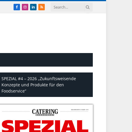
Facebook
Instagram
LinkedIn
RSS
SPEZIAL #4 – 2026 „Zukunftsweisende
Konzepte und Produkte für den
Foodservice“