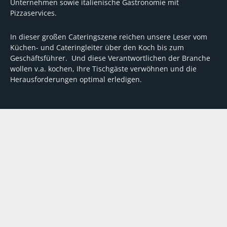
Unternehmen sowie italienische Gastronomie mit
Pizzaservices.
In dieser großen Cateringszene reichen unsere Leser vom
Küchen- und Cateringleiter über den Koch bis zum
Geschäftsführer. Und diese Verantwortlichen der Branche
wollen v.a. kochen, Ihre Tischgäste verwöhnen und die
Herausforderungen optimal erledigen.
Wir unterstützen dabei mit fundierten Tipps, mit
Meinungen und Konzepten von Machern sowie mit
Experten-Hintergrundwissen, Entscheidungshilfen für
Investitionen und Tipps zum Umgang mit personellen und
finanziellen Herausforderungen
VERTRAG WIDERRUFEN
ABO
MEDIADATEN