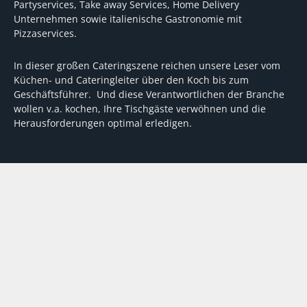
Partyservices, Take away Services, Home Delivery
Unternehmen sowie italienische Gastronomie mit
Pizzaservices.
In dieser großen Cateringszene reichen unsere Leser vom
Küchen- und Cateringleiter über den Koch bis zum
Geschäftsführer. Und diese Verantwortlichen der Branche
wollen v.a. kochen, Ihre Tischgäste verwöhnen und die
Herausforderungen optimal erledigen.
Wir unterstützen dabei mit fundierten Tipps, mit
Meinungen und Konzepten von Machern sowie mit
Experten-Hintergrundwissen, Entscheidungshilfen für
Investitionen und Tipps zum Umgang mit personellen und
finanziellen Herausforderungen
VERTRAG WIDERRUFEN
ABO
MEDIADATEN