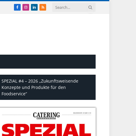
Facebook
Instagram
LinkedIn
RSS
SPEZIAL #4 – 2026 „Zukunftsweisende
Konzepte und Produkte für den
Foodservice“