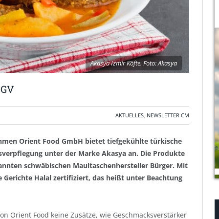
Akasya Izmir Köfte. Foto: Akasya
e GV
AKTUELLES
,
NEWSLETTER CM
hmen Orient Food GmbH bietet tiefgekühlte türkische
tsverpflegung unter der Marke Akasya an. Die Produkte
nnten schwäbischen Maultaschenhersteller Bürger. Mit
 Gerichte Halal zertifiziert, das heißt unter Beachtung
n Orient Food keine Zusätze, wie Geschmacksverstärker