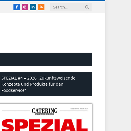
Facebook
Instagram
LinkedIn
RSS
SPEZIAL #4 – 2026 „Zukunftsweisende
Konzepte und Produkte für den
Foodservice“