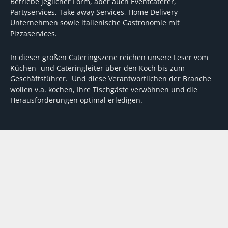
Betriebe jeglicher Form, aber auch Eventcaterer,
Partyservices, Take away Services, Home Delivery
Unternehmen sowie italienische Gastronomie mit
Pizzaservices.
In dieser großen Cateringszene reichen unsere Leser vom
Küchen- und Cateringleiter über den Koch bis zum
Geschäftsführer. Und diese Verantwortlichen der Branche
wollen v.a. kochen, Ihre Tischgäste verwöhnen und die
Herausforderungen optimal erledigen.
Wir unterstützen dabei mit fundierten Tipps, mit
Meinungen und Konzepten von Machern sowie mit
Experten-Hintergrundwissen, Entscheidungshilfen für
Investitionen und Tipps zum Umgang mit personellen und
finanziellen Herausforderungen
VERTRAG WIDERRUFEN
ABO
MEDIADATEN