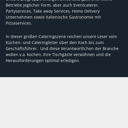
Betriebe jeglicher Form, aber auch Eventcaterer,
Partyservices, Take away Services, Home Delivery
Unternehmen sowie italienische Gastronomie mit
Pizzaservices.
In dieser großen Cateringszene reichen unsere Leser vom
Küchen- und Cateringleiter über den Koch bis zum
Geschäftsführer. Und diese Verantwortlichen der Branche
wollen v.a. kochen, Ihre Tischgäste verwöhnen und die
Herausforderungen optimal erledigen.
Wir unterstützen dabei mit fundierten Tipps, mit
Meinungen und Konzepten von Machern sowie mit
Experten-Hintergrundwissen, Entscheidungshilfen für
Investitionen und Tipps zum Umgang mit personellen und
finanziellen Herausforderungen
VERTRAG WIDERRUFEN
ABO
MEDIADATEN