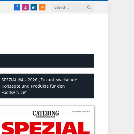
Facebook
Instagram
LinkedIn
RSS
SPEZIAL #4 – 2026 „Zukunftsweisende
Konzepte und Produkte für den
Foodservice“