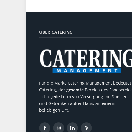
ÜBER CATERING
Für die Marke Catering Management bedeutet
Catering, der
gesamte
Bereich des Foodservic
– d.h.
jede
Form von Versorgung mit Speisen
und Getränken außer Haus, an einenm
beliebigen Ort.
Facebook
Instagram
LinkedIn
RSS