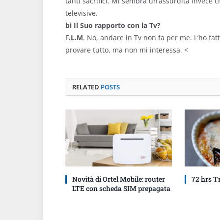
tanti sacrifici. Mi sembra un’assurdità invece c
televisive.
bi
Il Suo rapporto con la Tv?
F
.L.M
. No, andare in Tv non fa per me. L’ho fat
provare tutto, ma non mi interessa. <
RELATED
POSTS
Novità di Ortel Mobile: router
72 hrs T
LTE con scheda SIM prepagata