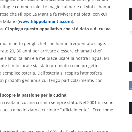
ting e commerciale. Le magie culinarie e i vini ci hanno
rosa che Filippo La Mantia fa rivivere nei piatti con cui
 a Milano (
www.filippolamantia.com
).
. Ci spiega questo appellativo che si è dato e di cui va
mo rispetto per gli chef che hanno frequentato stage,
orato 20, 30 anni per arrivare a essere chiamati chef,
he siamo italiani e a me piace usare la nostra lingua. Mi
nte il mio locale sia stato premiato come progetto
na semplice osteria. Dell’osteria si respira l’atmosfera
con prodotti genuini a cui tengo particolarmente, con
i scopre la passione per la cucina.
 in realtà in cucina ci sono sempre stato. Nel 2001 mi sono
 cuoco e ho iniziato a cucinare “ufficialmente”. Ecco come
i prodotti che arrivano al 99% dall’isola tranne la carne