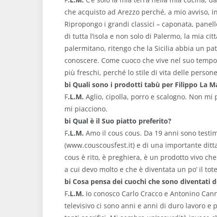
che acquisto ad Arezzo perché, a mio avviso, in S
Ripropongo i grandi classici – caponata, panell
di tutta l’isola e non solo di Palermo, la mia c
palermitano, ritengo che la Sicilia abbia un pa
conoscere. Come cuoco che vive nel suo tempo h
più freschi, perché lo stile di vita delle person
bi
Quali sono i prodotti tabù per Filippo La M
F
.L.M.
Aglio, cipolla, porro e scalogno. Non mi 
mi piacciono.
bi
Qual è il Suo piatto preferito?
F
.L.M.
Amo il cous cous. Da 19 anni sono testi
(www.couscousfest.it) e di una importante ditta 
cous è rito, è preghiera, è un prodotto vivo c
a cui devo molto e che è diventata un po’ il to
bi
Cosa pensa dei cuochi che sono diventati de
F
.L.M.
Io conosco Carlo Cracco e Antonino Cann
televisivo ci sono anni e anni di duro lavoro e 