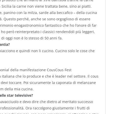
icilia la carne non viene trattata bene, sino ai piatti.
e, panino con la milza, sarde alla beccafico – della cucina
ittà. Questo perché, anche se sono orgoglioso di essere
trimonio enogastronomico fantastico che ho l’onore di far
o però reinterpretato i classici rendendoli più leggeri,
e di oggi non è lo stesso di 50 anni fa.
antia?
piacciono e quindi non li cucino. Cucino solo le cose che
monial della manifestazione CousCous Fest
italiana che lo produce e che è leader nel settore. Il cous
he devi toccare. Poi sicuramente la caponata di melanzane
tem della mia cucina.
lle star televisive?
avacciuolo e devo dire che dietro al meritato successo
professionalità. Ora raccolgono giustamente i frutti di