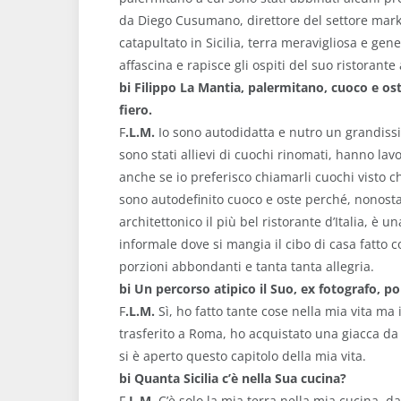
da Diego Cusumano, direttore del settore marke
catapultato in Sicilia, terra meravigliosa e gene
affascina e rapisce gli ospiti del suo ristorante
bi
Filippo La Mantia, palermitano, cuoco e oste
fiero.
F
.L.M.
Io sono autodidatta e nutro un grandissi
sono stati allievi di cuochi rinomati, hanno lav
anche se io preferisco chiamarli cuochi visto c
sono autodefinito cuoco e oste perché, nonosta
architettonico il più bel ristorante d’Italia, è u
informale dove si mangia il cibo di casa fatto 
porzioni abbondanti e tanta tanta allegria.
bi
Un percorso atipico il Suo, ex fotografo, po
F
.L.M.
Sì, ho fatto tante cose nella mia vita ma
trasferito a Roma, ho acquistato una giacca da
si è aperto questo capitolo della mia vita.
bi
Quanta Sicilia c’è nella Sua cucina?
F
.L.M.
C’è solo la mia terra nella mia cucina, da