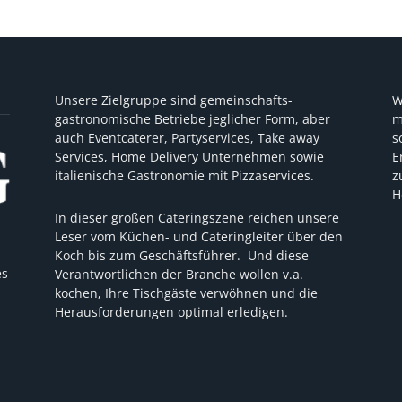
Unsere Zielgruppe sind gemeinschafts-
W
gastronomische Betriebe jeglicher Form, aber
m
auch Eventcaterer, Partyservices, Take away
s
Services, Home Delivery Unternehmen sowie
E
italienische Gastronomie mit Pizzaservices.
z
H
In dieser großen Cateringszene reichen unsere
Leser vom Küchen- und Cateringleiter über den
Koch bis zum Geschäftsführer. Und diese
es
Verantwortlichen der Branche wollen v.a.
kochen, Ihre Tischgäste verwöhnen und die
Herausforderungen optimal erledigen.