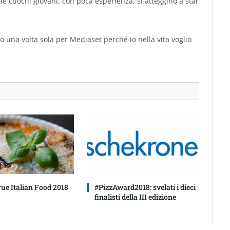
he cuochi giovani, con poca esperienza, si atteggino a star
to una volta sola per Mediaset perché io nella vita voglio
rue Italian Food 2018
#PizzAward2018: svelati i dieci
finalisti della III edizione