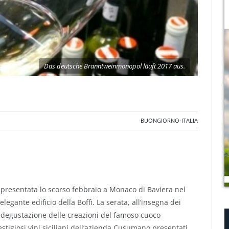
Das deutsche Branntweinmonopol läuft 2017 aus.
BUONGIORNO-ITALIA
è presentata lo scorso febbraio a Monaco di Baviera nel
elegante edificio della Boffi.
La serata, all’insegna dei
 la degustazione delle creazioni del famoso cuoco
stigiosi vini siciliani dell’azienda Cusumano presentati