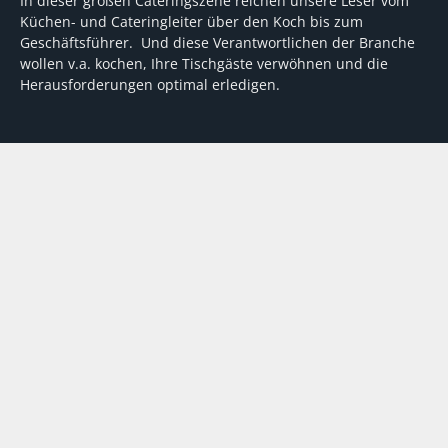
In dieser großen Cateringszene reichen unsere Leser vom
Küchen- und Cateringleiter über den Koch bis zum
Geschäftsführer. Und diese Verantwortlichen der Branche
wollen v.a. kochen, Ihre Tischgäste verwöhnen und die
Herausforderungen optimal erledigen.
Wir unterstützen dabei mit fundierten Tipps, mit
Meinungen und Konzepten von Machern sowie mit
Experten-Hintergrundwissen, Entscheidungshilfen für
Investitionen und Tipps zum Umgang mit personellen und
finanziellen Herausforderungen
VERTRAG WIDERRUFEN
ABO
MEDIADATEN
©
FORUM Zeitschriften und Spezialmedien GmbH
|
FORUM Media
Group