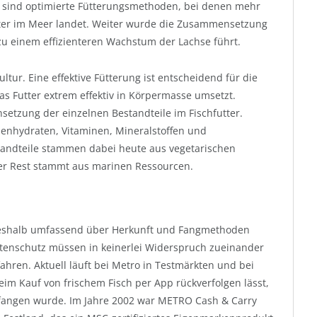
r sind optimierte Fütterungsmethoden, bei denen mehr
tter im Meer landet. Weiter wurde die Zusammensetzung
 zu einem effizienteren Wachstum der Lachse führt.
ultur. Eine effektive Fütterung ist entscheidend für die
das Futter extrem effektiv in Körpermasse umsetzt.
setzung der einzelnen Bestandteile im Fischfutter.
hlenhydraten, Vitaminen, Mineralstoffen und
standteile stammen dabei heute aus vegetarischen
der Rest stammt aus marinen Ressourcen.
deshalb umfassend über Herkunft und Fangmethoden
Artenschutz müssen in keinerlei Widerspruch zueinander
fahren. Aktuell läuft bei Metro in Testmärkten und bei
beim Kauf von frischem Fisch per App rückverfolgen lässt,
efangen wurde. Im Jahre 2002 war METRO Cash & Carry