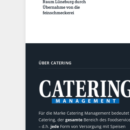
Raum Lüneburg durch
Übernahme von die
feinschmeckerei
ÜBER CATERING
Für die Marke Catering Management bedeutet
Catering, der
gesamte
Bereich des Foodservic
– d.h.
jede
Form von Versorgung mit Speisen