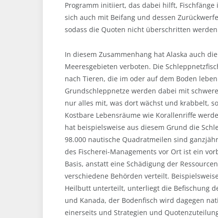
Programm initiiert, das dabei hilft, Fischfäng
sich auch mit Beifang und dessen Zurückwerfen
sodass die Quoten nicht überschritten werden
In diesem Zusammenhang hat Alaska auch die 
Meeresgebieten verboten. Die Schleppnetzfisch
nach Tieren, die im oder auf dem Boden leben
Grundschleppnetze werden dabei mit schwere
nur alles mit, was dort wächst und krabbelt, s
Kostbare Lebensräume wie Korallenriffe werd
hat beispielsweise aus diesem Grund die Schl
98.000 nautische Quadratmeilen sind ganzjähri
des Fischerei-Managements vor Ort ist ein vor
Basis, anstatt eine Schädigung der Ressource
verschiedene Behörden verteilt. Beispielsweise
Heilbutt unterteilt, unterliegt die Befischun
und Kanada, der Bodenfisch wird dagegen nat
einerseits und Strategien und Quotenzuteilung