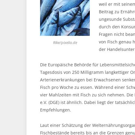
weil er mit sein
Beitrag zu Ernähr
ungesunde Substa
durch den Konsum 
Fragen nicht bean
von Fisch genau 
Rike/pixelio.de
der Handelsunte
Die Europäische Behörde für Lebensmittelsiche
Tagesdosis von 250 Milligramm langkettiger O
Arterienerkrankungen bei Erwachsenen senken 
Fisch pro Woche zu essen. Während einer Schw
vier Mahlzeiten mit Fisch zu sich nehmen. Di
e.V. (DGE) ist ähnlich. Dabei liegt der tatsäch
Empfehlungen.
Laut einer Schätzung der Welternährungsorga
Fischbestände bereits bis an die Grenzen genu