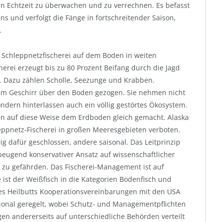
e in Echtzeit zu überwachen und zu verrechnen. Es befasst
s und verfolgt die Fänge in fortschreitender Saison,
.
Schleppnetzfischerei auf dem Boden in weiten
erei erzeugt bis zu 80 Prozent Beifang durch die Jagd
. Dazu zählen Scholle, Seezunge und Krabben.
m Geschirr über den Boden gezogen. Sie nehmen nicht
ondern hinterlassen auch ein völlig gestörtes Ökosystem.
en auf diese Weise dem Erdboden gleich gemacht. Alaska
eppnetz-Fischerei in großen Meeresgebieten verboten.
g dafür geschlossen, andere saisonal. Das Leitprinzip
beugend konservativer Ansatz auf wissenschaftlicher
n zu gefährden. Das Fischerei-Management ist auf
 ist der Weißfisch in die Kategorien Bodenfisch und
g des Heilbutts Kooperationsvereinbarungen mit den USA
ional geregelt, wobei Schutz- und Managementpflichten
en andererseits auf unterschiedliche Behörden verteilt