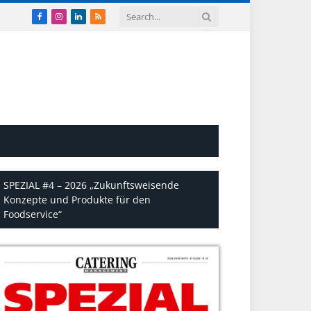
Facebook
Instagram
LinkedIn
RSS
SPEZIAL #4 – 2026 „Zukunftsweisende
Konzepte und Produkte für den
Foodservice“