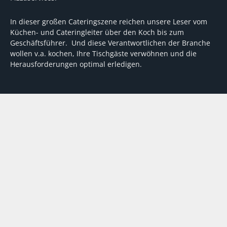
In dieser großen Cateringszene reichen unsere Leser vom
Küchen- und Cateringleiter über den Koch bis zum
Geschäftsführer. Und diese Verantwortlichen der Branche
wollen v.a. kochen, Ihre Tischgäste verwöhnen und die
Herausforderungen optimal erledigen.
Wir unterstützen dabei mit fundierten Tipps, mit
Meinungen und Konzepten von Machern sowie mit
Experten-Hintergrundwissen, Entscheidungshilfen für
Investitionen und Tipps zum Umgang mit personellen und
finanziellen Herausforderungen
VERTRAG WIDERRUFEN
ABO
MEDIADATEN
©
FORUM Zeitschriften und Spezialmedien GmbH
|
FORUM Media