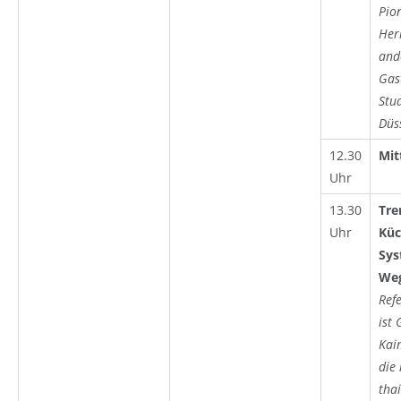
Pio
Her
and
Gas
Stu
Düs
12.30
Mit
Uhr
13.30
Tre
Uhr
Küc
Sys
Weg
Ref
ist 
Kai
die
tha