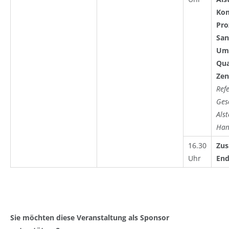
Ko
Pro
San
Ums
Qua
Zen
Ref
Ges
Als
Ha
16.30
Zu
Uhr
End
Sie möchten diese Veranstaltung als Sponsor