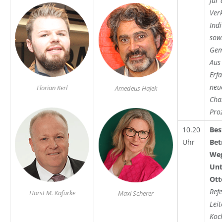
für 
Ver
Ind
sow
Gem
Aus
Erf
neue
Florian Kerl
Amedeus Hajek
Cha
Pro
10.20
Bes
Uhr
Bet
Weg
Unt
Ott
Ref
Horst M. Kafurke
Maxi Scherer
Lei
Koc