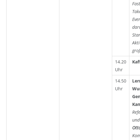
Fas
Tak
Eve
dar
Sta
Akt
gro
14.20
Kaf
Uhr
14.50
Ler
Uhr
Wur
Gem
Kan
Refe
und
Ott
Kom