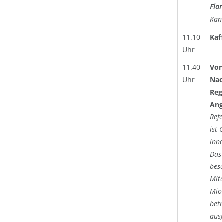
Flor
Kan
11.10
Kaf
Uhr
11.40
Vor
Uhr
Nac
Reg
An
Ref
ist 
inn
Das
besc
Mit
Mio
bet
aus