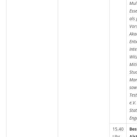
Mult
Esse
als
Vor
Akad
Ent
Int
Wit
Miti
Stu
Man
sow
Tes
e.V.
Sta
Eng
15.40
Bes
Uhr
Als