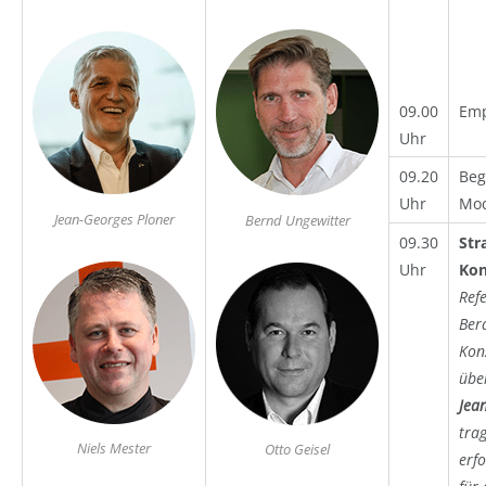
09.00
Emp
Uhr
09.20
Beg
Uhr
Mod
Jean-Georges Ploner
Bernd Ungewitter
09.30
Str
Uhr
Kon
Refe
Ber
Kon
übe
Jea
tra
Niels Mester
Otto Geisel
erf