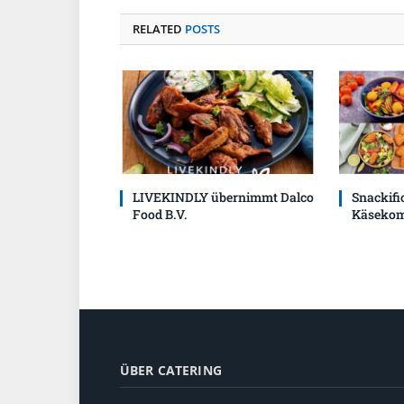
RELATED
POSTS
LIVEKINDLY übernimmt Dalco
Snackific
Food B.V.
Käsekom
ÜBER CATERING