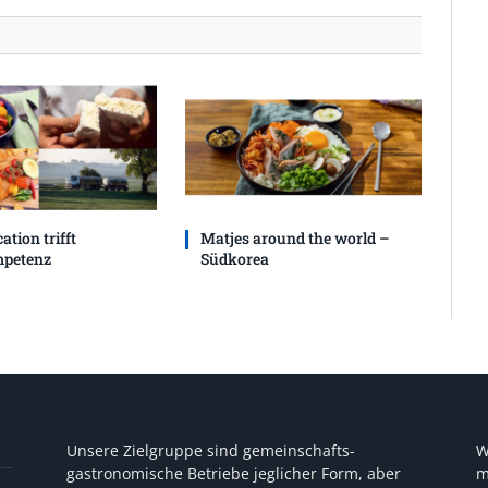
ation trifft
Matjes around the world –
petenz
Südkorea
Unsere Zielgruppe sind gemeinschafts-
W
gastronomische Betriebe jeglicher Form, aber
m