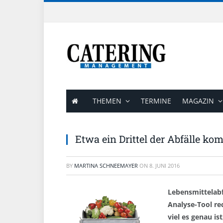
THEMEN
TERMINE
MAGAZIN
Etwa ein Drittel der Abfälle k
BY
MARTINA SCHNEEMAYER
ON
8. JUNI 2016
Lebensmittelabf
Analyse-Tool re
viel es genau is