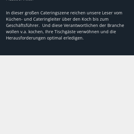
In dieser großen Cateringszene reichen unsere Leser vom
Küchen- und Cateringleiter über den Koch bis zum
Geschäftsführer. Und diese Verantwortlichen der Branche
wollen v.a. kochen, Ihre Tischgäste verwöhnen und die
Herausforderungen optimal erledigen.
Wir unterstützen dabei mit fundierten Tipps, mit
Meinungen und Konzepten von Machern sowie mit
Experten-Hintergrundwissen, Entscheidungshilfen für
Investitionen und Tipps zum Umgang mit personellen und
finanziellen Herausforderungen
VERTRAG WIDERRUFEN
ABO
MEDIADATEN
©
FORUM Zeitschriften und Spezialmedien GmbH
|
FORUM Media