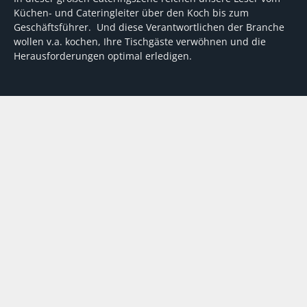
Küchen- und Cateringleiter über den Koch bis zum
Geschäftsführer. Und diese Verantwortlichen der Branche
wollen v.a. kochen, Ihre Tischgäste verwöhnen und die
Herausforderungen optimal erledigen.
Wir unterstützen dabei mit fundierten Tipps, mit
Meinungen und Konzepten von Machern sowie mit
Experten-Hintergrundwissen, Entscheidungshilfen für
Investitionen und Tipps zum Umgang mit personellen und
finanziellen Herausforderungen
VERTRAG WIDERRUFEN
ABO
MEDIADATEN
©
FORUM Zeitschriften und Spezialmedien GmbH
|
FORUM Media
Group