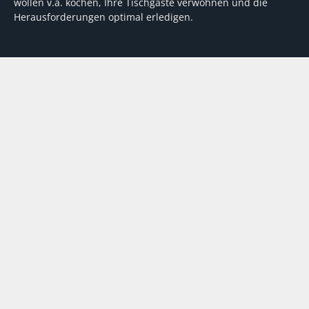
wollen v.a. kochen, Ihre Tischgäste verwöhnen und die
Herausforderungen optimal erledigen.
Wir unterstützen dabei mit fundierten Tipps, mit
Meinungen und Konzepten von Machern sowie mit
Experten-Hintergrundwissen, Entscheidungshilfen für
Investitionen und Tipps zum Umgang mit personellen und
finanziellen Herausforderungen
VERTRAG WIDERRUFEN
ABO
MEDIADATEN
©
FORUM Zeitschriften und Spezialmedien GmbH
|
FORUM Media
Group
Abo kündigen
AGB
Datenschutz
Kontakt
Impressum