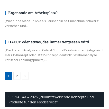
Ergonomie am Arbeitsplatz?
„Wat für ne Marie …“ Icke als Berliner bin halt manchmal schwer zu
verstehen und…
HACCP oder etwas, das immer vergessen wird…
„Das Hazard Analysis and Critical Control Points-Konzept (abgekürzt:
HACCP-Konzept oder HCCP-Konzept, deutsch: Gefahrenanalyse
kritischer Lenkungspunkte)…
Next
1
2
SPEZIAL #4 – 2026 „Zukunftsweisende Konzepte und
Produkte für den Foodservice“