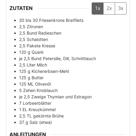
1x
2x
3x
ZUTATEN
20 bis 30
Friesenkrone Bratfilets
2,5
Zitronen
2,5
Bund
Radieschen
2,5
Schalotten
2,5
Pakete
Kresse
120
g
Quark
je 2,5
Bund
Petersilie, Dill, Schnittlauch
2,5
Liter
Milch
125
g
Kichererbsen-Mehl
125
g
Butter
125
ML
Olivenöl
5
Zehen
Knoblauch
je 2,5
Zweige
Thymian und Estragon
7
Lorbeerblätter
1
EL
Kreuzkümmel
2,5
TL
gekörnte Brühe
37
g
Salz (etwa)
ANLEITUNGEN