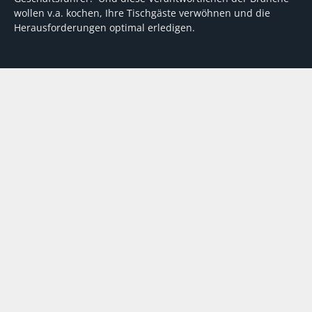
wollen v.a. kochen, Ihre Tischgäste verwöhnen und die
Herausforderungen optimal erledigen.
Wir unterstützen dabei mit fundierten Tipps, mit
Meinungen und Konzepten von Machern sowie mit
Experten-Hintergrundwissen, Entscheidungshilfen für
Investitionen und Tipps zum Umgang mit personellen und
finanziellen Herausforderungen
VERTRAG WIDERRUFEN
ABO
MEDIADATEN
©
FORUM Zeitschriften und Spezialmedien GmbH
|
FORUM Media
Group
Abo kündigen
AGB
Datenschutz
Kontakt
Impressum