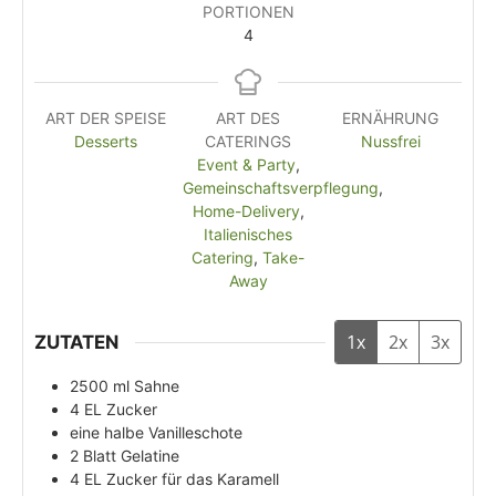
PORTIONEN
4
ART DER SPEISE
ART DES
ERNÄHRUNG
Desserts
CATERINGS
Nussfrei
Event & Party
,
Gemeinschaftsverpflegung
,
Home-Delivery
,
Italienisches
Catering
,
Take-
Away
1x
2x
3x
ZUTATEN
2500
ml
Sahne
4
EL
Zucker
eine halbe Vanilleschote
2
Blatt Gelatine
4
EL
Zucker für das Karamell