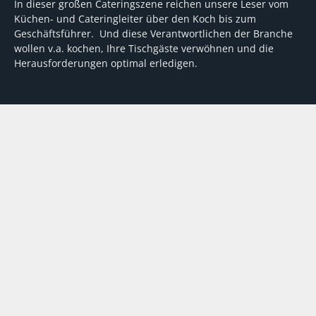
In dieser großen Cateringszene reichen unsere Leser vom
Küchen- und Cateringleiter über den Koch bis zum
Geschäftsführer. Und diese Verantwortlichen der Branche
wollen v.a. kochen, Ihre Tischgäste verwöhnen und die
Herausforderungen optimal erledigen.
Wir unterstützen dabei mit fundierten Tipps, mit
Meinungen und Konzepten von Machern sowie mit
Experten-Hintergrundwissen, Entscheidungshilfen für
Investitionen und Tipps zum Umgang mit personellen und
finanziellen Herausforderungen
VERTRAG WIDERRUFEN
ABO
MEDIADATEN
©
FORUM Zeitschriften und Spezialmedien GmbH
|
FORUM Media
Group