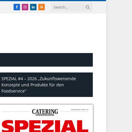
Facebook
Instagram
LinkedIn
RSS
SPEZIAL #4 – 2026 „Zukunftsweisende
Konzepte und Produkte für den
Foodservice“