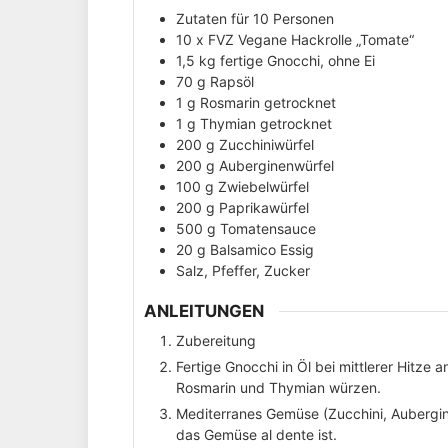
Zutaten für 10 Personen
10
x FVZ Vegane Hackrolle „Tomate“
1,5
kg
fertige Gnocchi, ohne Ei
70
g
Rapsöl
1
g
Rosmarin getrocknet
1
g
Thymian getrocknet
200
g
Zucchiniwürfel
200
g
Auberginenwürfel
100
g
Zwiebelwürfel
200
g
Paprikawürfel
500
g
Tomatensauce
20
g
Balsamico Essig
Salz, Pfeffer, Zucker
ANLEITUNGEN
Zubereitung
Fertige Gnocchi in Öl bei mittlerer Hitze 
Rosmarin und Thymian würzen.
Mediterranes Gemüse (Zucchini, Aubergi
das Gemüse al dente ist.