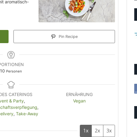
it aromatisch-
Pin Recipe
PORTIONEN
10
Personen
DES CATERINGS
ERNÄHRUNG
vent & Party
,
Vegan
chaftsverpflegung
,
livery
,
Take-Away
1x
2x
3x