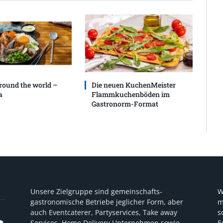
round the world –
Die neuen KuchenMeister
a
Flammkuchenböden im
Gastronorm-Format
Unsere Zielgruppe sind gemeinschafts-
W
gastronomische Betriebe jeglicher Form, aber
m
auch Eventcaterer, Partyservices, Take away
s
Services, Home Delivery Unternehmen sowie
E