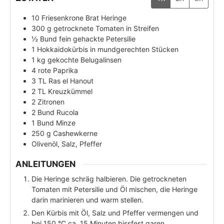
10
Friesenkrone Brat Heringe
300
g
getrocknete Tomaten in Streifen
½
Bund fein gehackte Petersilie
1
Hokkaidokürbis in mundgerechten Stücken
1
kg
gekochte Belugalinsen
4
rote Paprika
3
TL
Ras el Hanout
2
TL
Kreuzkümmel
2
Zitronen
2
Bund Rucola
1
Bund Minze
250
g
Cashewkerne
Olivenöl, Salz, Pfeffer
ANLEITUNGEN
Die Heringe schräg halbieren. Die getrockneten
Tomaten mit Petersilie und Öl mischen, die Heringe
darin marinieren und warm stellen.
Den Kürbis mit Öl, Salz und Pfeffer vermengen und
bei 150 °C ca. 15 Minuten bissfest garen.