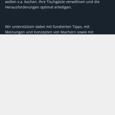
wollen v.a. kochen, Ihre Tischgäste verwöhnen und die
Herausforderungen optimal erledigen.
Wir unterstützen dabei mit fundierten Tipps, mit
Meinungen und Konzepten von Machern sowie mit
Experten-Hintergrundwissen, Entscheidungshilfen für
Investitionen und Tipps zum Umgang mit personellen und
finanziellen Herausforderungen
VERTRAG WIDERRUFEN
ABO
MEDIADATEN
©
FORUM Zeitschriften und Spezialmedien GmbH
|
FORUM Media
Group
Abo kündigen
AGB
Datenschutz
Kontakt
Impressum