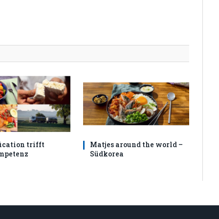
cation trifft
Matjes around the world –
mpetenz
Südkorea