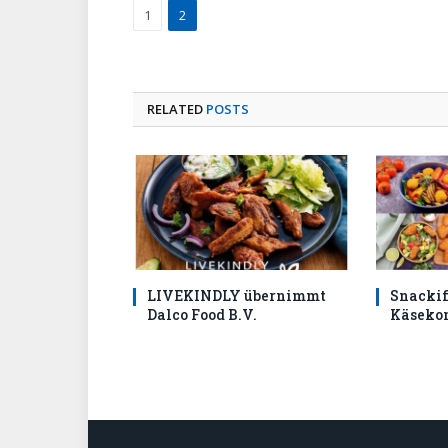
1
2
RELATED
POSTS
LIVEKINDLY übernimmt
Snackifi
Dalco Food B.V.
Käseko