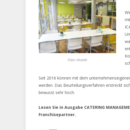
We
mi
IC
Un
wa
en
Ko
Foto: Vivanti
sc
Seit 2016 können mit dem unternehmenseigenen 
werden. Das Beurteilungsverfahren erstreckt sic
bewusst sehr hoch.
Lesen Sie in Ausgabe CATERING MANAGEMEN
Franchisepartner.